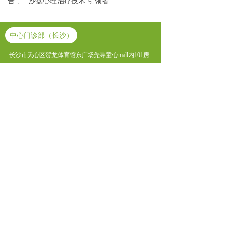
合”、 “沙盘心理治疗技术”引领者
中心门诊部（长沙）
长沙市天心区贺龙体育馆东广场先导童心mall内101房
社区门诊
（ 北辰门诊部）长沙市开福区湘江北路与晴岚路交汇
口西北角北辰三角洲C2区第一层1020号
（ 八方门诊部 ）长沙市岳麓区观沙路268号八方小区C
区S6栋302
（ 乐尚城香丽名苑门诊部 ）长沙市雨花区圭塘路206
号香丽名苑3栋108