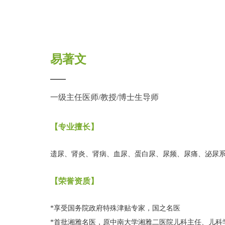
易著文
一级主任医师/教授/博士生导师
【专业擅长】
遗尿、肾炎、肾病、血尿、蛋白尿、尿频、尿痛、泌尿
【荣誉资质】
*享受国务院政府特殊津贴专家，国之名医
*首批湘雅名医，原中南大学湘雅二医院儿科主任、儿科