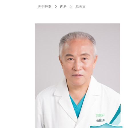
关于唯嘉
ꄲ
内科
ꄲ
易著文