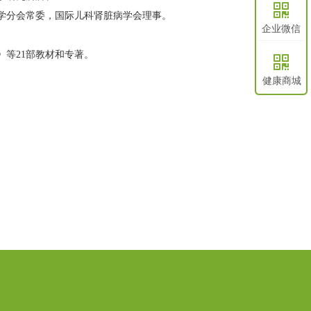
낃
学分会常委，国际儿科肾脏病学会理事。
企业微信
》等21部教材和专著。
낃
健康商城