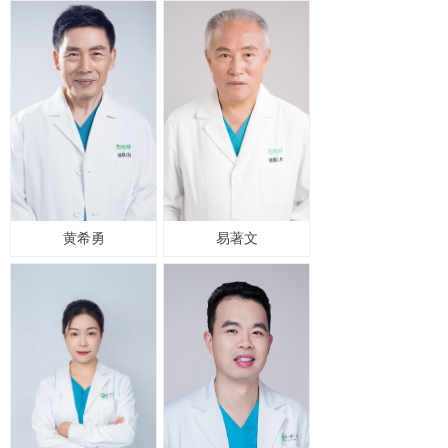
黄希勇
易著文