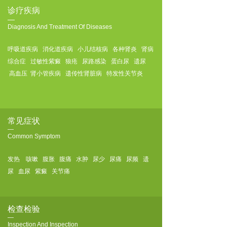
诊疗疾病
—
Diagnosis And Treatment Of Diseases
呼吸道疾病 消化道疾病 小儿结核病 各种肾炎 肾病
综合症 过敏性紫癜 狼疮 尿路感染 蛋白尿 遗尿
高血压 肾小管疾病 遗传性肾脏病 特发性关节炎
常见症状
—
Common Symptom
发热 咳嗽 腹胀 腹痛 水肿 尿少 尿痛 尿频 遗
尿 血尿 紫癜 关节痛
检查检验
—
Inspection And Inspection